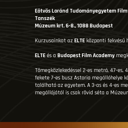
Eötvös Loránd Tudományegyetem Fil
Tanszék
Múzeum krt. 6-8., 1088 Budapest
Kurzusainkat az
ELTE
központi fekvésű h
ELTE
és a
Budapest Film Academy
megkö
Tömegközlekedéssel 2-es metró, 47-es, 4
fekete 7-es busz Astoria megállóhelye k
található az egyetem. A 3-as és 4-es met
megállójától is csak rövid séta a Múzeu