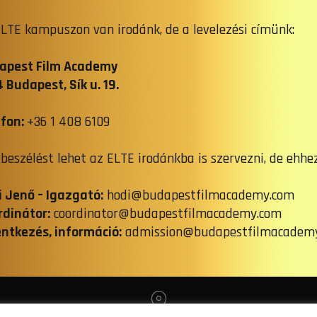
LTE kampuszon van irodánk, de a levelezési címünk:
apest Film Academy
 Budapest, Sík u. 19.
efon:
+36 1 408 6109
eszélést lehet az ELTE irodánkba is szervezni, de ehhe
i Jenő – Igazgató:
hodi@budapestfilmacademy.com
rdinátor:
coordinator@budapestfilmacademy.com
entkezés, információ:
admission@budapestfilmacadem