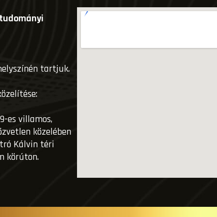
mtudományi
elyszínén tartjuk.
zelítése:
9-es villamos,
özvetlen közelében
ró Kálvin téri
m körúton.