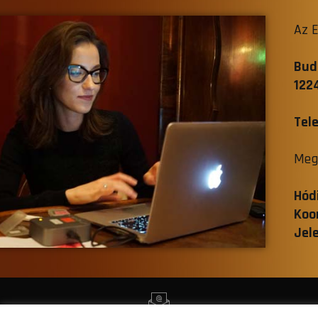
Az E
Bud
1224
Tel
Megb
Hód
Koo
Jel